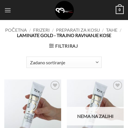
Skip
0
to
content
POČETNA
/
FRIZERI
/
PREPARATI ZA KOSU
/
TAHE
/
LAMINATE GOLD - TRAJNO RAVNANJE KOSE
FILTRIRAJ
Dodaj
Dodaj
na
na
listu
listu
želja
želja
NEMA NA ZALIHI