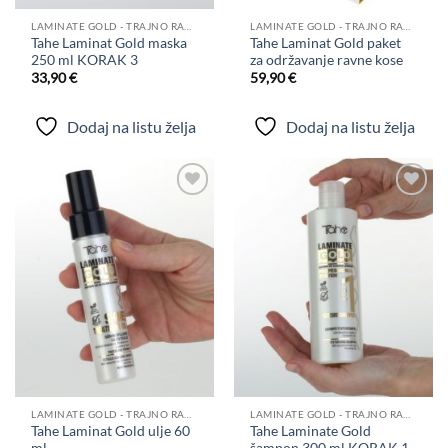
LAMINATE GOLD - TRAJNO RAVNANJE KOSE
LAMINATE GOLD - TRAJNO RAVNANJE KOSE
Tahe Laminat Gold maska
Tahe Laminat Gold paket
250 ml KORAK 3
za održavanje ravne kose
33,90
€
59,90
€
Dodaj na listu želja
Dodaj na listu želja
Dodaj
Dodaj
na
na
listu
listu
želja
želja
LAMINATE GOLD - TRAJNO RAVNANJE KOSE
LAMINATE GOLD - TRAJNO RAVNANJE KOSE
Tahe Laminat Gold ulje 60
Tahe Laminate Gold
ml
šampon 300 ml KORAK 1