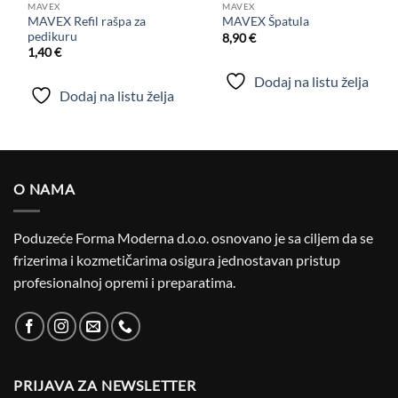
MAVEX
MAVEX
MAVEX Refil rašpa za
MAVEX Špatula
pedikuru
8,90
€
1,40
€
Dodaj na listu želja
Dodaj na listu želja
O NAMA
Poduzeće Forma Moderna d.o.o. osnovano je sa ciljem da se
frizerima i kozmetičarima osigura jednostavan pristup
profesionalnoj opremi i preparatima.
PRIJAVA ZA NEWSLETTER