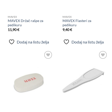
MAVEX
MAVEX
MAVEX Držač rašpe za
MAVEX Flasteri za
pedikuru
pedikuru
11,90
€
9,40
€
Dodaj na listu želja
Dodaj na listu želja
Dodaj
Dodaj
na
na
listu
listu
želja
želja