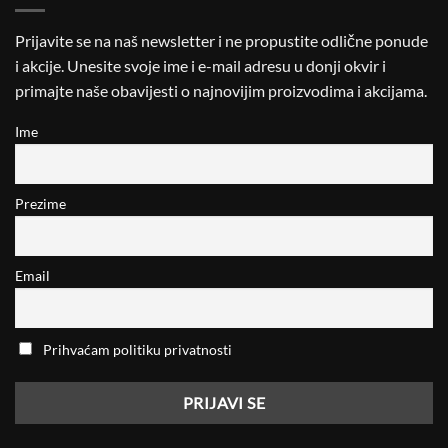
Prijavite se na naš newsletter i ne propustite odlične ponude
i akcije. Unesite svoje ime i e-mail adresu u donji okvir i
primajte naše obavijesti o najnovijim proizvodima i akcijama.
Ime
Prezime
Email
Prihvaćam politiku privatnosti