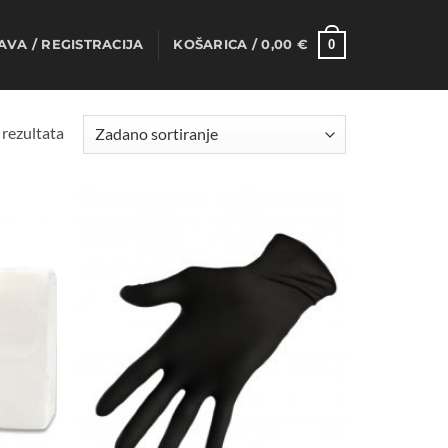
0
AVA / REGISTRACIJA
KOŠARICA /
0,00
€
 rezultata
Dodaj
Dodaj
na
na
listu
listu
želja
želja