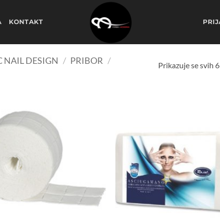
A
KONTAKT
PRIJ
 NAIL DESIGN
/
PRIBOR
/
Prikazuje se svih 6
Dodaj
na
listu
želja