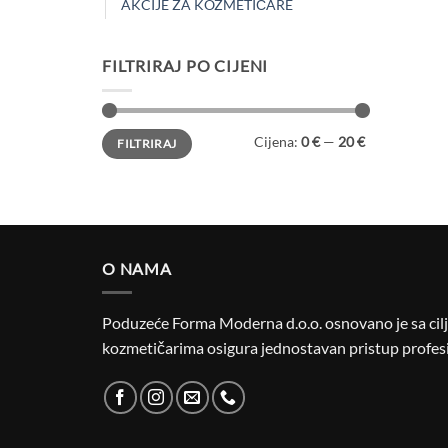
AKCIJE ZA KOZMETIČARE
FILTRIRAJ PO CIJENI
Min
Maks
Cijena:
0 €
—
20 €
FILTRIRAJ
cijena
cijena
O NAMA
Poduzeće Forma Moderna d.o.o. osnovano je sa cilje
kozmetičarima osigura jednostavan pristup profesi