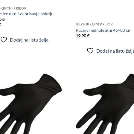
KRATNI PRIBOR
ice u roli za brisanje noktiju
+
kom
€
JEDNOKRATNI PRIBOR
Ručnici jednokratni 45×80 cm
19,90
€
Dodaj na listu želja
Dodaj na listu želj
Dodaj
na
listu
želja