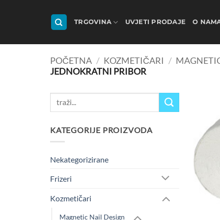
Skip
to
TRGOVINA
UVJETI PRODAJE
O NAM
content
POČETNA
/
KOZMETIČARI
/
MAGNETIC
JEDNOKRATNI PRIBOR
Pretraži:
KATEGORIJE PROIZVODA
Nekategorizirane
Frizeri
Kozmetičari
Magnetic Nail Design
+