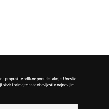
i ne propustite odlične ponude i akcije. Unesite
i okvir i primajte naše obavijesti o najnovijim