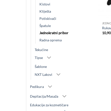
Kistovi
Kliješta
+
Potiskivači
JEDNO
Špatule
Rukav
10,9
Jednokratni pribor
Radna oprema
Tekućine
Tipse
Šablone
NXT Lakovi
Pedikura
Depilacija/Masaža
Edukacije za kozmetičare