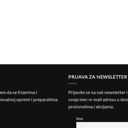
PRIJAVA ZA NEWSLETTER
m da se frizerima i
Prijavite se na naš newsletter 
onalnoj opremi i preparatima.
svoje ime i e-mail adresu u donj
proizvodima i akcijama.
Ime