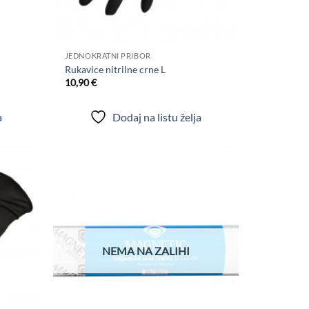
+
JEDNOKRATNI PRIBOR
Rukavice nitrilne crne L
10,90
€
a
Dodaj na listu želja
Dodaj
Dodaj
na
na
listu
listu
želja
želja
NEMA NA ZALIHI