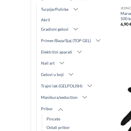
JEDNO
Turpije/Polirke
Maram
500 
Akril
6,90
Gradivni gelovi
Primer/Baza/Sjaj (TOP GEL)
Električni aparati
Nail art
Gelovi u boji
Trajni lak (GELPOLISH)
Manikura/seduction
Pribor
Pincete
Ostali pribor