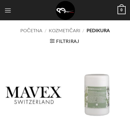
Skip
0
to
content
POČETNA
/
KOZMETIČARI
/
PEDIKURA
FILTRIRAJ