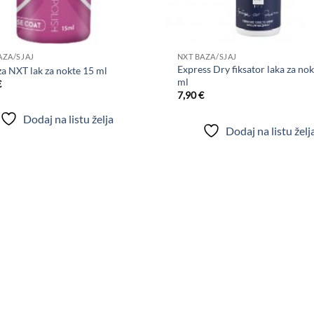
+
AZA/SJAJ
NXT BAZA/SJAJ
Express Dry fiksator laka za no
za NXT lak za nokte 15 ml
ml
€
7,90
€
Dodaj na listu želja
Dodaj na listu želj