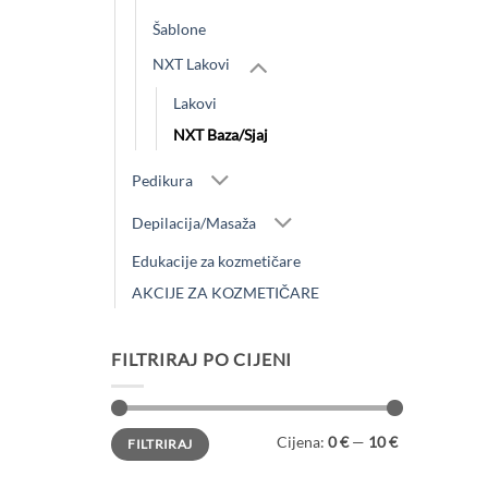
Šablone
NXT Lakovi
Lakovi
NXT Baza/Sjaj
Pedikura
Depilacija/Masaža
Edukacije za kozmetičare
AKCIJE ZA KOZMETIČARE
FILTRIRAJ PO CIJENI
Min
Maks
Cijena:
0 €
—
10 €
FILTRIRAJ
cijena
cijena