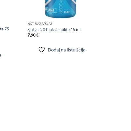
+
NXT BAZA/SJAJ
kte 75
Sjaj za NXT lak za nokte 15 ml
7,90
€
Dodaj na listu želja
a