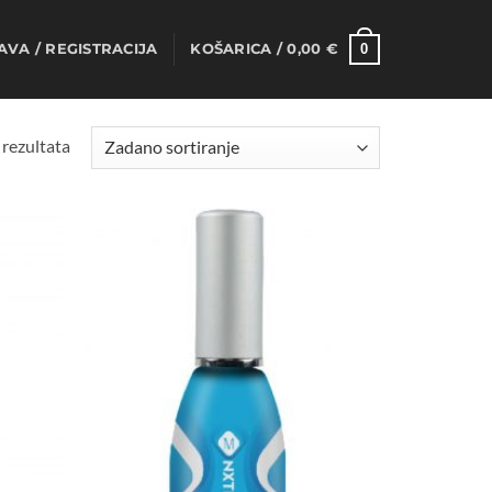
0
AVA / REGISTRACIJA
KOŠARICA /
0,00
€
 rezultata
Dodaj
Dodaj
na
na
listu
listu
želja
želja