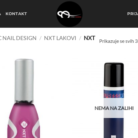
A
KONTAKT
PRIJ
 NAIL DESIGN
/
NXT LAKOVI
/
NXT
Prikazuje se svih 3
Dodaj
na
listu
želja
NEMA NA ZALIHI