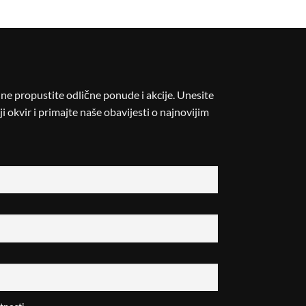
i ne propustite odlične ponude i akcije. Unesite
i okvir i primajte naše obavijesti o najnovijim