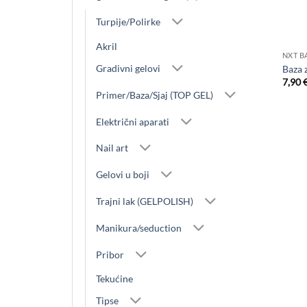
Turpije/Polirke
+
Akril
NXT B
Gradivni gelovi
Baza 
7,90
Primer/Baza/Sjaj (TOP GEL)
Električni aparati
Nail art
Gelovi u boji
Trajni lak (GELPOLISH)
Manikura/seduction
Pribor
Tekućine
Tipse