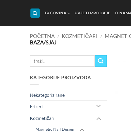
Skip
to
TRGOVINA
UVJETI PRODAJE
O NAM
content
POČETNA
/
KOZMETIČARI
/
MAGNETIC
BAZA/SJAJ
Pretraži:
KATEGORIJE PROIZVODA
Nekategorizirane
Frizeri
Kozmetičari
Magnetic Nail Design