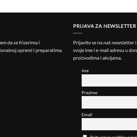
PRIJAVA ZA NEWSLETTER
m da se frizerima i
Prijavite se na naš newsletter 
onalnoj opremi i preparatima.
svoje ime i e-mail adresu u donj
proizvodima i akcijama.
Ime
Prezime
Email