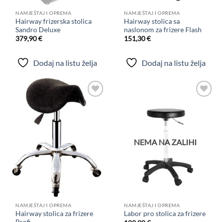
NAMJEŠTAJ I OPREMA
NAMJEŠTAJ I OPREMA
Hairway frizerska stolica
Hairway stolica sa
Sandro Deluxe
naslonom za frizere Flash
379,90
€
151,30
€
Dodaj na listu želja
Dodaj na listu želja
Dodaj
Dodaj
na
na
listu
listu
želja
želja
NEMA NA ZALIHI
NAMJEŠTAJ I OPREMA
NAMJEŠTAJ I OPREMA
Hairway stolica za frizere
Labor pro stolica za frizere
Profi