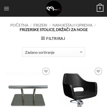
Skip
0
to
content
POČETNA
/
FRIZERI
/
NAMJEŠTAJ I OPREMA
/
FRIZERSKE STOLICE, DRŽAČI ZA NOGE
FILTRIRAJ
Dodaj
Dodaj
na
na
listu
listu
želja
želja