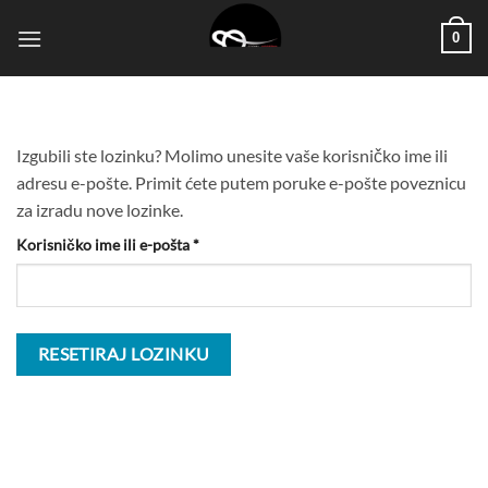
Skip
0
to
content
Izgubili ste lozinku? Molimo unesite vaše korisničko ime ili
adresu e-pošte. Primit ćete putem poruke e-pošte poveznicu
za izradu nove lozinke.
Obvezno
Korisničko ime ili e-pošta
*
RESETIRAJ LOZINKU