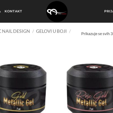
A
KONTAKT
PRIJ
 NAIL DESIGN
/
GELOVI U BOJI
/
Prikazuje se svih 3
Dodaj
na
listu
želja