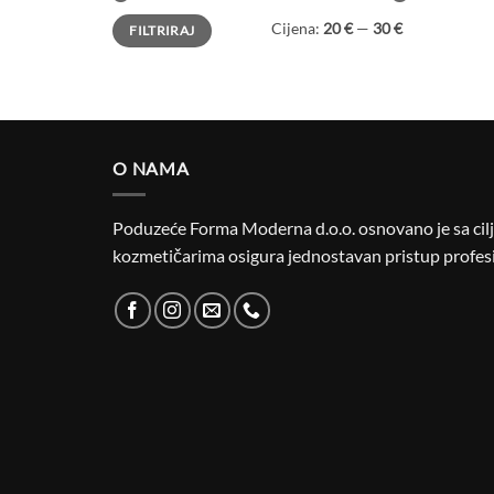
Min
Maks
Cijena:
20 €
—
30 €
FILTRIRAJ
cijena
cijena
O NAMA
Poduzeće Forma Moderna d.o.o. osnovano je sa cilje
kozmetičarima osigura jednostavan pristup profesi