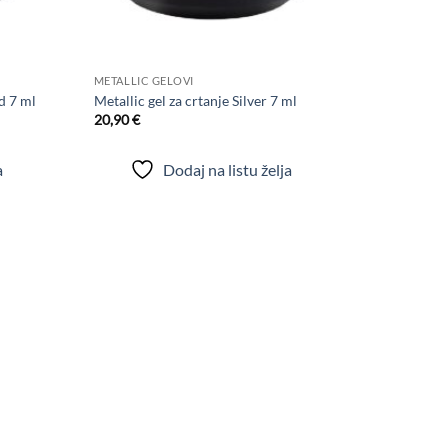
+
METALLIC GELOVI
d 7 ml
Metallic gel za crtanje Silver 7 ml
20,90
€
a
Dodaj na listu želja