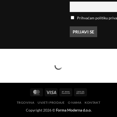
Prihvaćam politiku priva
MasterCard
Visa
Bank
Cash
Transfer
On
TRGOVINA
UVJETI PRODAJE
O NAMA
KONTAKT
Delivery
Copyright 2026 ©
Forma Moderna d.o.o.