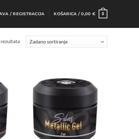
0
AVA / REGISTRACIJA
KOŠARICA /
0,00
€
 rezultata
Dodaj
Dodaj
na
na
listu
listu
želja
želja