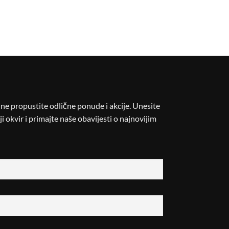
i ne propustite odlične ponude i akcije. Unesite
i okvir i primajte naše obavijesti o najnovijim