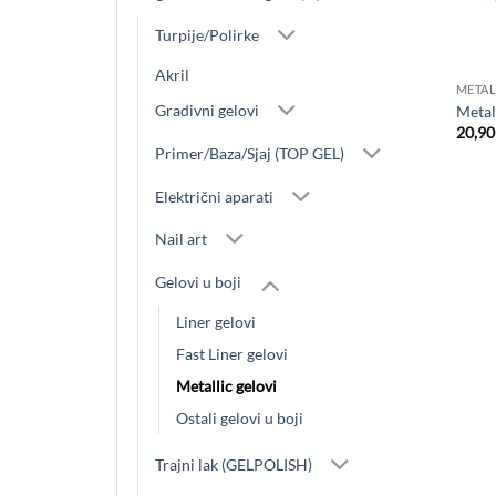
Turpije/Polirke
+
Akril
METAL
Gradivni gelovi
Metall
20,9
Primer/Baza/Sjaj (TOP GEL)
Električni aparati
Nail art
Gelovi u boji
Liner gelovi
Fast Liner gelovi
Metallic gelovi
Ostali gelovi u boji
Trajni lak (GELPOLISH)