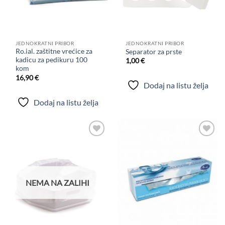
JEDNOKRATNI PRIBOR
JEDNOKRATNI PRIBOR
Ro.ial. zaštitne vrećice za
Separator za prste
kadicu za pedikuru 100
1,00
€
kom
16,90
€
Dodaj na listu želja
Dodaj na listu želja
Dodaj
Dodaj
na
na
listu
listu
želja
želja
NEMA NA ZALIHI