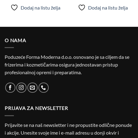
Dodaj na listu želja
Dodaj na listu želja
O NAMA
Poduzeće Forma Moderna d.o.o. osnovano je sa ciljem da se
frizerima i kozmetičarima osigura jednostavan pristup
profesionalnoj opremi i preparatima.
PRIJAVA ZA NEWSLETTER
Prijavite se na naš newsletter i ne propustite odlične ponude
i akcije. Unesite svoje ime i e-mail adresu u donji okvir i