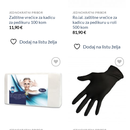
JEDNOKRATNI PRIBOR
JEDNOKRATNI PRIBOR
Zaštitne vrećice za kadicu
Ro.ial. zaštitne vrećice za
za pedikuru 100 kom
kadicu za pedikuru u roli
500 kom
11,90
€
81,90
€
Dodaj na listu želja
Dodaj na listu želja
Dodaj
Dodaj
na
na
listu
listu
želja
želja
JEDNOKRATNI PRIBOR
JEDNOKRATNI PRIBOR