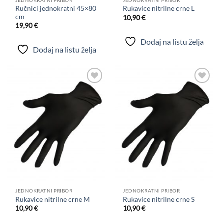
Ručnici jednokratni 45×80
Rukavice nitrilne crne L
cm
10,90
€
19,90
€
Dodaj na listu želja
Dodaj na listu želja
Dodaj
Dodaj
na
na
listu
listu
želja
želja
JEDNOKRATNI PRIBOR
JEDNOKRATNI PRIBOR
Rukavice nitrilne crne M
Rukavice nitrilne crne S
10,90
€
10,90
€