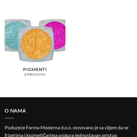
PIGMENTI
8 PROIZVODI
O NAMA
Poduzeće Forma Moderna d.o.o. osnovano je sa ciljem da se
frizerima i kozmetičarima osigura jednostavan pristup