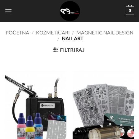
Skip
0
to
content
POČETNA
/
KOZMETIČARI
/
MAGNETIC NAIL DESIGN
/
NAIL ART
FILTRIRAJ