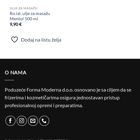
ULJA ZA MASAŽU
Ro.ial. ulje za masažu
Mentol 500 ml
9,90
€
Dodaj na listu želja
O NAMA
Poduzeće Forma Moderna d.o.o. osnovano je sa ciljem da se
frizerima i kozmetičarima osigura jednostavan pristup
profesionalnoj opremi i preparatima.