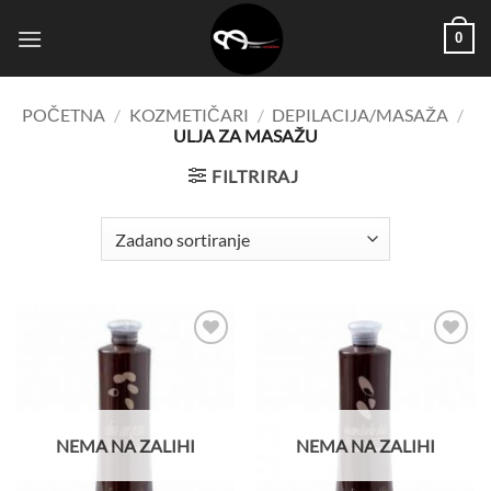
Skip
0
to
content
POČETNA
/
KOZMETIČARI
/
DEPILACIJA/MASAŽA
/
ULJA ZA MASAŽU
FILTRIRAJ
Dodaj
Dodaj
na
na
listu
listu
želja
želja
NEMA NA ZALIHI
NEMA NA ZALIHI