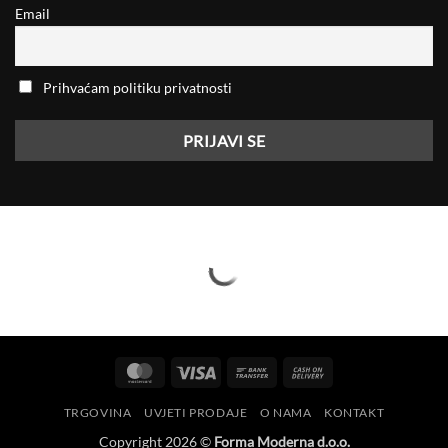
Email
Prihvaćam politiku privatnosti
MasterCard
Visa
Bank
Cash
Transfer
On
TRGOVINA
UVJETI PRODAJE
O NAMA
KONTAKT
Delivery
Copyright 2026 ©
Forma Moderna d.o.o.