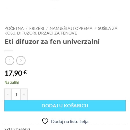
POČETNA
/
FRIZERI
/
NAMJEŠTAJ I OPREMA
/
SUŠILA ZA
KOSU, DIFUZORI, DRŽAČI ZA FENOVE
Eti difuzor za fen univerzalni
17,90
€
Na zalihi
Eti difuzor za fen univerzalni količina
DODAJ U KOŠARICU
Dodaj na listu želja
SKU:
2DF5500