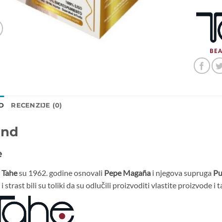
D
RECENZIJE (0)
and
e
u
Tahe
su 1962. godine osnovali
Pepe Magaña
i njegova supruga
Pu
i strast bili su toliki da su odlučili proizvoditi vlastite proizvode i 