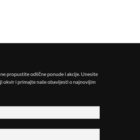
i ne propustite odlične ponude i akcije. Unesite
i okvir i primajte naše obavijesti o najnovijim