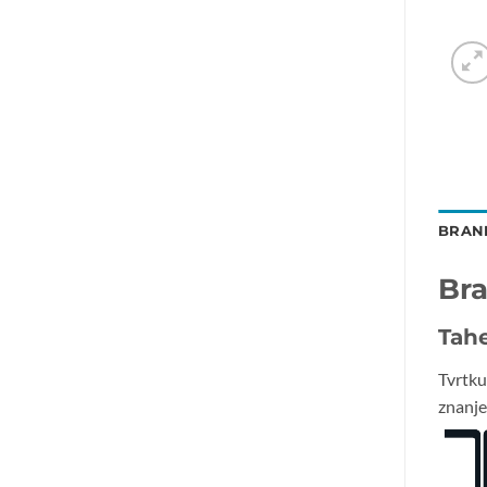
BRAN
Br
Tah
Tvrtk
znanje 