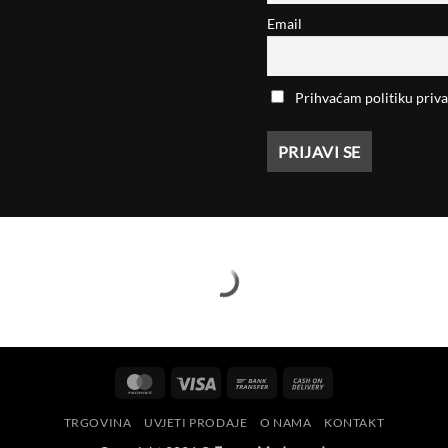
Email
Prihvaćam politiku priva
MasterCard
Visa
Bank
Cash
Transfer
On
TRGOVINA
UVJETI PRODAJE
O NAMA
KONTAKT
Delivery