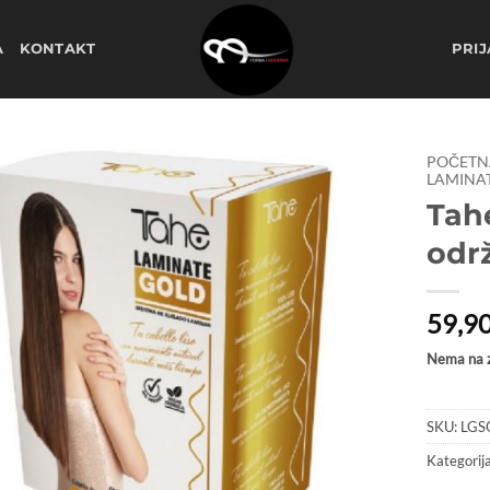
A
KONTAKT
PRIJ
POČETN
LAMINAT
Tah
Dodaj
na
odr
listu
želja
59,9
Nema na z
SKU:
LGS
Kategorij