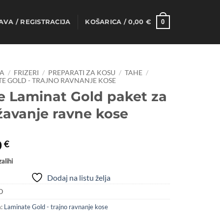
0
AVA / REGISTRACIJA
KOŠARICA /
0,00
€
A
/
FRIZERI
/
PREPARATI ZA KOSU
/
TAHE
/
E GOLD - TRAJNO RAVNANJE KOSE
e Laminat Gold paket za
žavanje ravne kose
0
€
alihi
Dodaj na listu želja
O
a:
Laminate Gold - trajno ravnanje kose