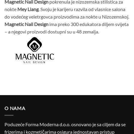
Magnetic Nail Design
pokrenula je nizozemska stilistica za
nokte
Mey Liang
. Svoju je karijeru razvila od vlasnice salona
do vodećeg veletrgovca proizvodima za nokte u Nizozemskoj.
Magnetic Nail Design
ima preko 300 edukatora diljem svijeta
– a njegovi proizvodi dostupni su u 48 zemalja.
O NAMA
Poduzeće Forma Moderna d.o.o. osnovano je sa ciljem da se
frizerima i kozmetičarima osigura jednostavan pristup