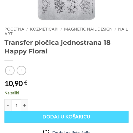
POČETNA
/
KOZMETIČARI
/
MAGNETIC NAIL DESIGN
/
NAIL
ART
Transfer pločica jednostrana 18
Happy Floral
10,90
€
Na zalihi
Transfer pločica jednostrana 18 Happy Floral količina
DODAJ U KOŠARICU
Dodaj na listu želja