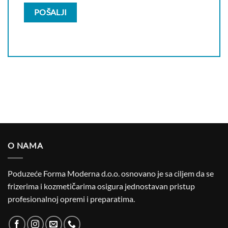
O NAMA
Poduzeće Forma Moderna d.o.o. osnovano je sa ciljem da se
frizerima i kozmetičarima osigura jednostavan pristup
profesionalnoj opremi i preparatima.