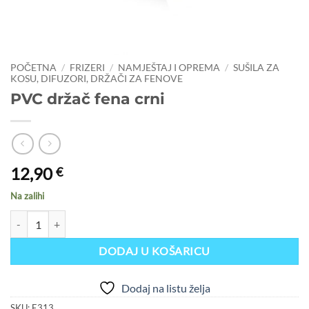
POČETNA
/
FRIZERI
/
NAMJEŠTAJ I OPREMA
/
SUŠILA ZA
KOSU, DIFUZORI, DRŽAČI ZA FENOVE
PVC držač fena crni
12,90
€
Na zalihi
PVC držač fena crni količina
DODAJ U KOŠARICU
Dodaj na listu želja
SKU:
E313