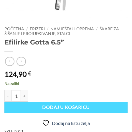
POČETNA
/
FRIZERI
/
NAMJEŠTAJ I OPREMA
/
ŠKARE ZA
ŠIŠANJE I PRORJEĐIVANJE, STALCI
Efilirke Gotta 6.5”
124,90
€
Na zalihi
Efilirke Gotta 6.5” količina
DODAJ U KOŠARICU
Dodaj na listu želja
SKU:
D011