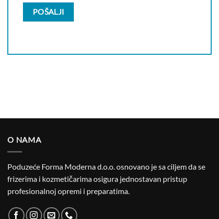
O NAMA
Poduzeće Forma Moderna d.o.o. osnovano je sa ciljem da se
frizerima i kozmetičarima osigura jednostavan pristup
profesionalnoj opremi i preparatima.