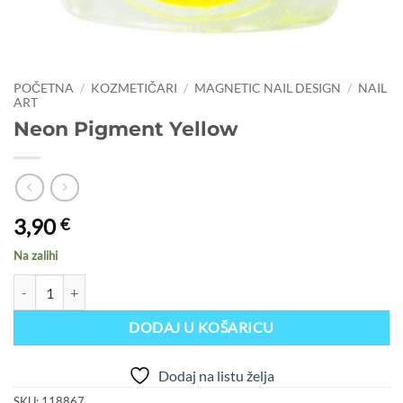
POČETNA
/
KOZMETIČARI
/
MAGNETIC NAIL DESIGN
/
NAIL
ART
Neon Pigment Yellow
3,90
€
Na zalihi
Neon Pigment Yellow količina
DODAJ U KOŠARICU
Dodaj na listu želja
SKU:
118867