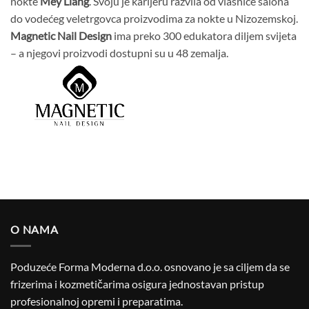
nokte
Mey Liang
. Svoju je karijeru razvila od vlasnice salona
do vodećeg veletrgovca proizvodima za nokte u Nizozemskoj.
Magnetic Nail Design
ima preko 300 edukatora diljem svijeta
– a njegovi proizvodi dostupni su u 48 zemalja.
O NAMA
Poduzeće Forma Moderna d.o.o. osnovano je sa ciljem da se
frizerima i kozmetičarima osigura jednostavan pristup
profesionalnoj opremi i preparatima.