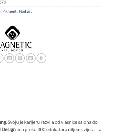
870
e:
Pigmenti
,
Nail art
ang
. Svoju je karijeru razvila od vlasnice salona do
l Design
ima preko 300 edukatora diljem svijeta – a