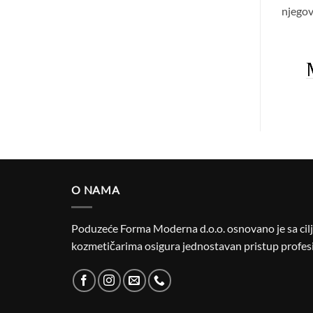
njegov
O NAMA
Poduzeće Forma Moderna d.o.o. osnovano je sa cilje
kozmetičarima osigura jednostavan pristup profesi