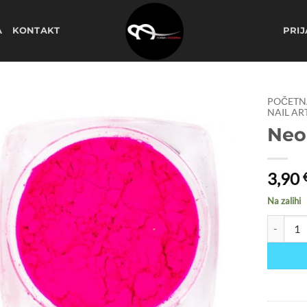
A
KONTAKT
PRIJ
POČETN
NAIL AR
Neo
Dodaj
na
listu
želja
3,90
Na zalihi
Neon Pig