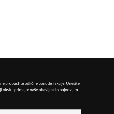
i ne propustite odlične ponude i akcije. Unesite
i okvir i primajte naše obavijesti o najnovijim