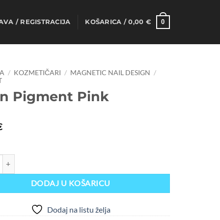
0
AVA / REGISTRACIJA
KOŠARICA /
0,00
€
A
/
KOZMETIČARI
/
MAGNETIC NAIL DESIGN
/
T
n Pigment Pink
€
ment Pink količina
DODAJ U KOŠARICU
Dodaj na listu želja