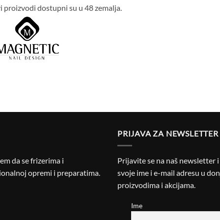
i proizvodi dostupni su u 48 zemalja.
PRIJAVA ZA NEWSLETTER
m da se frizerima i
Prijavite se na naš newsletter 
onalnoj opremi i preparatima.
svoje ime i e-mail adresu u donj
proizvodima i akcijama.
Ime