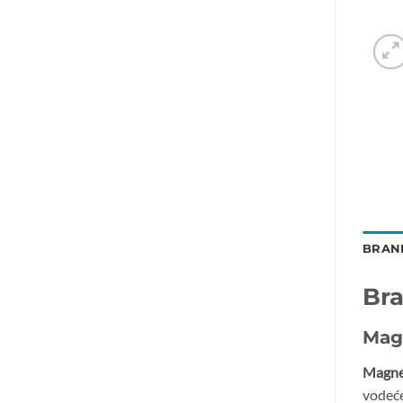
BRAN
Br
Mag
Magnet
vodeće