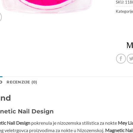
SKU:
118
Kategorij
D
RECENZIJE (0)
and
netic Nail Design
ic Nail Design
pokrenula je nizozemska stilistica za nokte
Mey Li
g veletrgovca proizvodima za nokte u Nizozemskoj.
Magnetic Nai