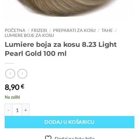
POČETNA
/
FRIZERI
/
PREPARATI ZA KOSU
/
TAHE
/
LUMIERE BOJE ZA KOSU
Lumiere boja za kosu 8.23 Light
Pearl Gold 100 ml
8,90
€
Na zalihi
Lumiere boja za kosu 8.23 Light Pearl Gold 100 ml količina
DODAJ U KOŠARICU
Dodaj na listu želja