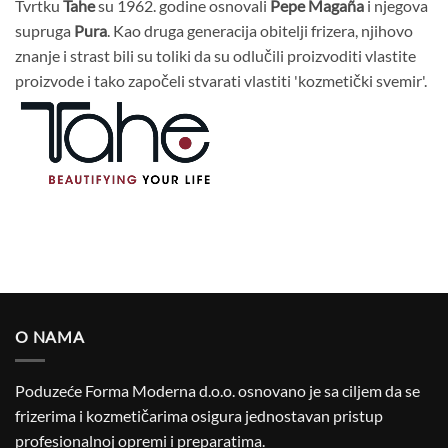
Tvrtku
Tahe
su 1962. godine osnovali
Pepe Magaña
i njegova
supruga
Pura
. Kao druga generacija obitelji frizera, njihovo
znanje i strast bili su toliki da su odlučili proizvoditi vlastite
proizvode i tako započeli stvarati vlastiti 'kozmetički svemir'.
O NAMA
Poduzeće Forma Moderna d.o.o. osnovano je sa ciljem da se
frizerima i kozmetičarima osigura jednostavan pristup
profesionalnoj opremi i preparatima.