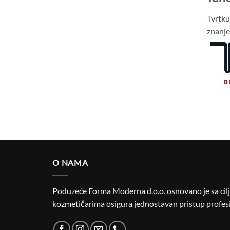
Tvrtk
znanje 
O NAMA
Poduzeće Forma Moderna d.o.o. osnovano je sa cilje
kozmetičarima osigura jednostavan pristup profesi