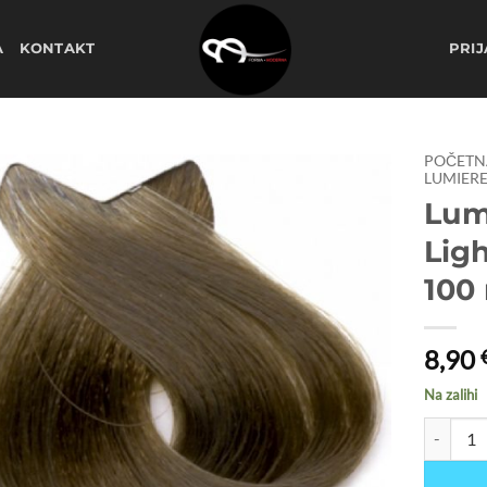
A
KONTAKT
PRIJ
POČETN
LUMIERE
Lumi
Dodaj
na
Lig
listu
želja
100
8,90
Na zalihi
Lumiere b