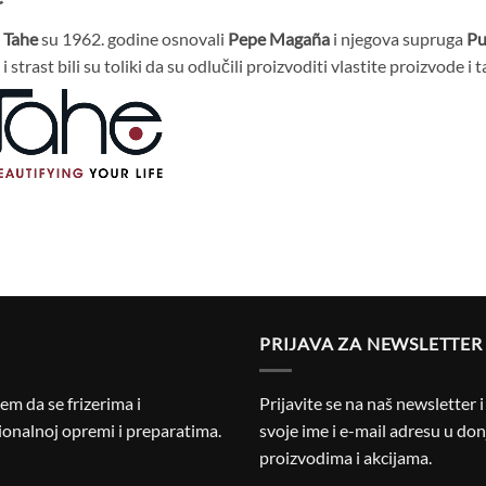
u
Tahe
su 1962. godine osnovali
Pepe Magaña
i njegova supruga
Pu
i strast bili su toliki da su odlučili proizvoditi vlastite proizvode i 
PRIJAVA ZA NEWSLETTER
m da se frizerima i
Prijavite se na naš newsletter 
onalnoj opremi i preparatima.
svoje ime i e-mail adresu u donj
proizvodima i akcijama.