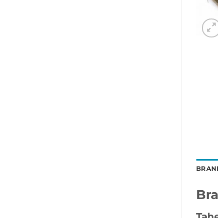
BRAN
Br
Tah