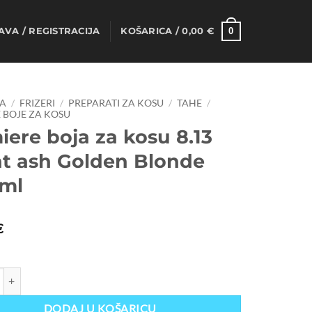
0
AVA / REGISTRACIJA
KOŠARICA /
0,00
€
A
/
FRIZERI
/
PREPARATI ZA KOSU
/
TAHE
/
 BOJE ZA KOSU
ere boja za kosu 8.13
ht ash Golden Blonde
 ml
€
oja za kosu 8.13 Light ash Golden Blonde 100 ml količina
DODAJ U KOŠARICU