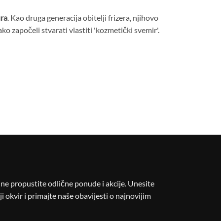
ra
. Kao druga generacija obitelji frizera, njihovo
tako započeli stvarati vlastiti 'kozmetički svemir'.
i ne propustite odlične ponude i akcije. Unesite
i okvir i primajte naše obavijesti o najnovijim