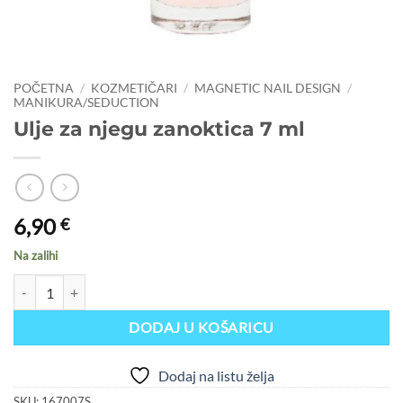
POČETNA
/
KOZMETIČARI
/
MAGNETIC NAIL DESIGN
/
MANIKURA/SEDUCTION
Ulje za njegu zanoktica 7 ml
6,90
€
Na zalihi
Ulje za njegu zanoktica 7 ml količina
DODAJ U KOŠARICU
Dodaj na listu želja
SKU:
167007S