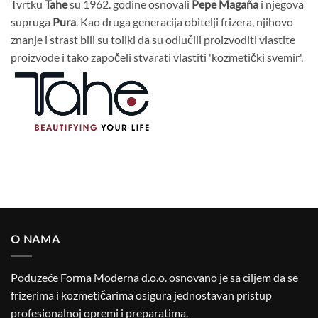
Tvrtku
Tahe
su 1962. godine osnovali
Pepe Magaña
i njegova
supruga
Pura
. Kao druga generacija obitelji frizera, njihovo
znanje i strast bili su toliki da su odlučili proizvoditi vlastite
proizvode i tako započeli stvarati vlastiti 'kozmetički svemir'.
O NAMA
Poduzeće Forma Moderna d.o.o. osnovano je sa ciljem da se
frizerima i kozmetičarima osigura jednostavan pristup
profesionalnoj opremi i preparatima.