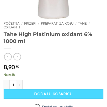
POČETNA
/
FRIZERI
/
PREPARATI ZA KOSU
/
TAHE
/
OXIDANTI
Tahe High Platinium oxidant 6%
1000 ml
8,90
€
Na zalihi
Tahe High Platinium oxidant 6% 1000 ml količina
DODAJ U KOŠARICU
Dodaj na listu želja