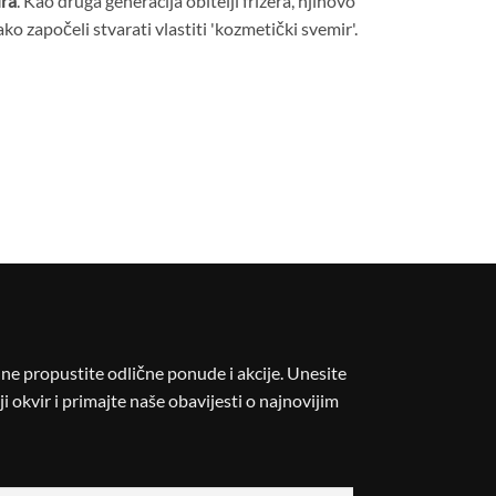
ra
. Kao druga generacija obitelji frizera, njihovo
tako započeli stvarati vlastiti 'kozmetički svemir'.
i ne propustite odlične ponude i akcije. Unesite
i okvir i primajte naše obavijesti o najnovijim