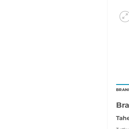
BRAN
Br
Tah