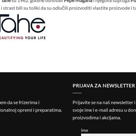
u
Tahe
su 1962. godine osnovali
Pepe Magaña
i njegova supruga
Pu
i strast bili su toliki da su odlučili proizvoditi vlastite proizvode i 
PRIJAVA ZA NEWSLETTER
m da se frizerima i
Prijavite se na naš newsletter 
onalnoj opremi i preparatima.
svoje ime i e-mail adresu u donj
proizvodima i akcijama.
Ime