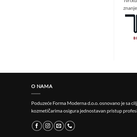
Tvrtk
znanje 
O NAMA
Poduzeće Forma Moderna d.o.o. osnovano je sa cilje
kozmetičarima osigura jednostavan pristup profesi