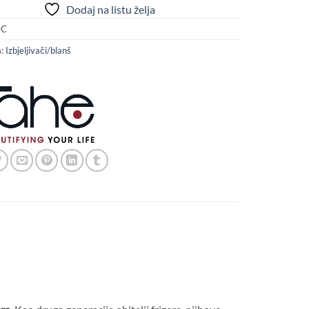
Dodaj na listu želja
DC
a:
Izbjeljivači/blanš