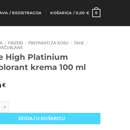
0
AVA / REGISTRACIJA
KOŠARICA /
0,00
€
A
/
FRIZERI
/
PREPARATI ZA KOSU
/
TAHE
/
IVAČI/BLANŠ
e High Platinium
olorant krema 100 ml
0
€
 Platinium decolorant krema 100 ml količina
DODAJ U KOŠARICU