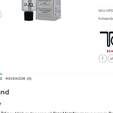
SKU:
HP
Kategorij
D
RECENZIJE (0)
and
e