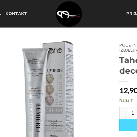
A
KONTAKT
PRIJ
POČETN
IZBJELJ
Tah
Dodaj
na
dec
listu
želja
12,9
Na zalihi
Tahe High