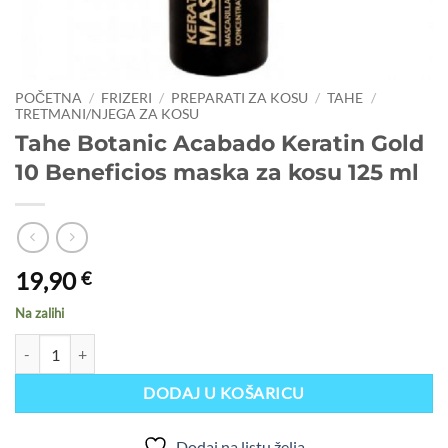
POČETNA
/
FRIZERI
/
PREPARATI ZA KOSU
/
TAHE
/
TRETMANI/NJEGA ZA KOSU
Tahe Botanic Acabado Keratin Gold
10 Beneficios maska za kosu 125 ml
19,90
€
Na zalihi
Tahe Botanic Acabado Keratin Gold 10 Beneficios maska za kosu 125 m
DODAJ U KOŠARICU
Dodaj na listu želja