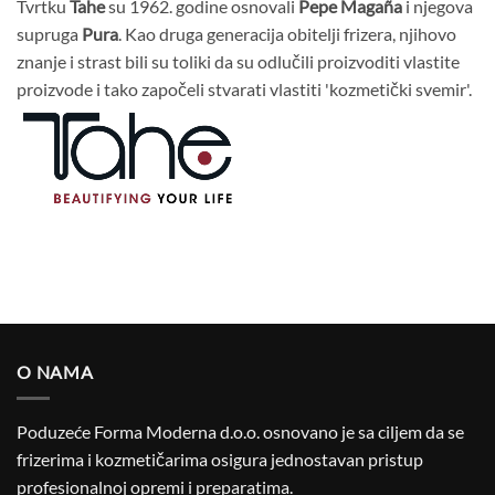
Tvrtku
Tahe
su 1962. godine osnovali
Pepe Magaña
i njegova
supruga
Pura
. Kao druga generacija obitelji frizera, njihovo
znanje i strast bili su toliki da su odlučili proizvoditi vlastite
proizvode i tako započeli stvarati vlastiti 'kozmetički svemir'.
O NAMA
Poduzeće Forma Moderna d.o.o. osnovano je sa ciljem da se
frizerima i kozmetičarima osigura jednostavan pristup
profesionalnoj opremi i preparatima.