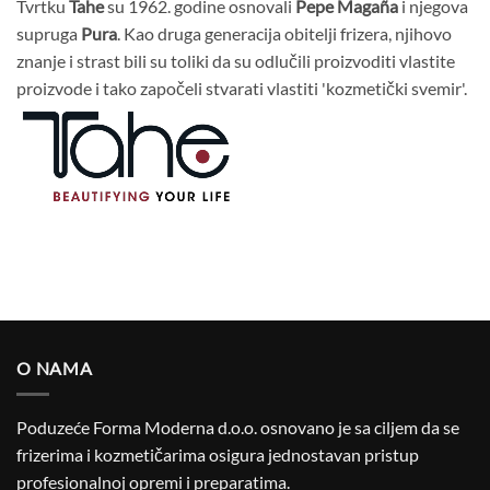
Tvrtku
Tahe
su 1962. godine osnovali
Pepe Magaña
i njegova
supruga
Pura
. Kao druga generacija obitelji frizera, njihovo
znanje i strast bili su toliki da su odlučili proizvoditi vlastite
proizvode i tako započeli stvarati vlastiti 'kozmetički svemir'.
O NAMA
Poduzeće Forma Moderna d.o.o. osnovano je sa ciljem da se
frizerima i kozmetičarima osigura jednostavan pristup
profesionalnoj opremi i preparatima.