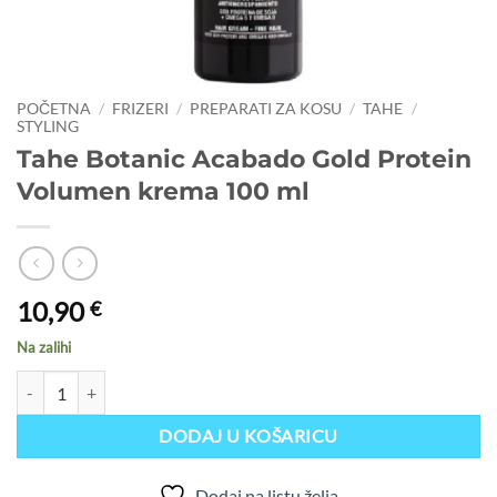
POČETNA
/
FRIZERI
/
PREPARATI ZA KOSU
/
TAHE
/
STYLING
Tahe Botanic Acabado Gold Protein
Volumen krema 100 ml
10,90
€
Na zalihi
Tahe Botanic Acabado Gold Protein Volumen krema 100 ml količina
DODAJ U KOŠARICU
Dodaj na listu želja