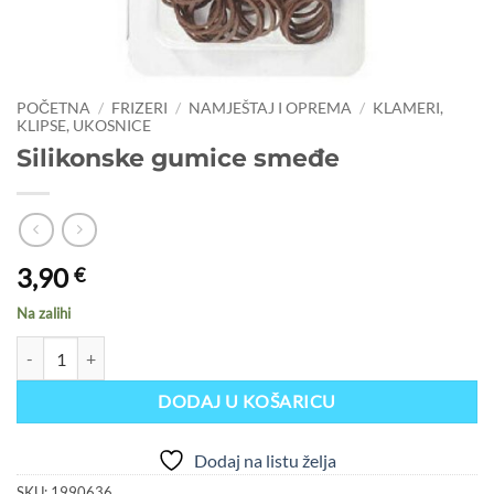
POČETNA
/
FRIZERI
/
NAMJEŠTAJ I OPREMA
/
KLAMERI,
KLIPSE, UKOSNICE
Silikonske gumice smeđe
3,90
€
Na zalihi
Silikonske gumice smeđe količina
DODAJ U KOŠARICU
Dodaj na listu želja
SKU:
1990636