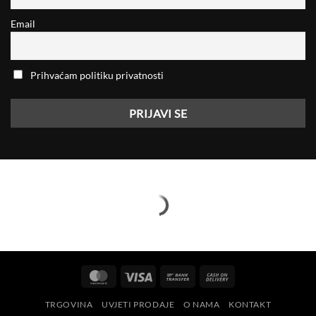
Email
Prihvaćam politiku privatnosti
MasterCard
Visa
Bank
Cash
Transfer
On
TRGOVINA
UVJETI PRODAJE
O NAMA
KONTAKT
Delivery