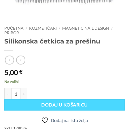
POČETNA
/
KOZMETIČARI
/
MAGNETIC NAIL DESIGN
/
PRIBOR
Silikonska četkica za prešinu
5,00
€
Na zalihi
Silikonska četkica za prešinu količina
DODAJ U KOŠARICU
Dodaj na listu želja
SKU:
178026