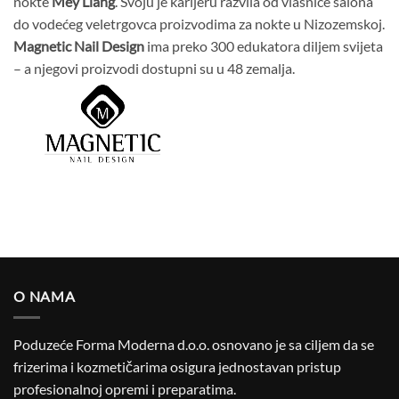
nokte
Mey Liang
. Svoju je karijeru razvila od vlasnice salona
do vodećeg veletrgovca proizvodima za nokte u Nizozemskoj.
Magnetic Nail Design
ima preko 300 edukatora diljem svijeta
– a njegovi proizvodi dostupni su u 48 zemalja.
O NAMA
Poduzeće Forma Moderna d.o.o. osnovano je sa ciljem da se
frizerima i kozmetičarima osigura jednostavan pristup
profesionalnoj opremi i preparatima.