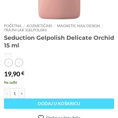
POČETNA
/
KOZMETIČARI
/
MAGNETIC NAIL DESIGN
/
TRAJNI LAK (GELPOLISH)
Seduction Gelpolish Delicate Orchid
15 ml
19,90
€
Na zalihi
Seduction Gelpolish Delicate Orchid 15 ml količina
DODAJ U KOŠARICU
Dodaj na listu želja