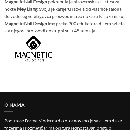
Magnetic Nail Design
pokrenula je nizozemska stilistica za
nokte
Mey Liang
. Svoju je karijeru razvila od vlasnice salona
do vodećeg veletrgovca proizvodima za nokte u Nizozemskoj.
Magnetic Nail Design
ima preko 300 edukatora diljem svijeta
– a njegovi proizvodi dostupni su u 48 zemalja.
O NAMA
Poduzeće Forma Moderna d.o.o. osnovano je sa ciljem da se
frizerima i kozmetičarima osigura jednostavan pristup