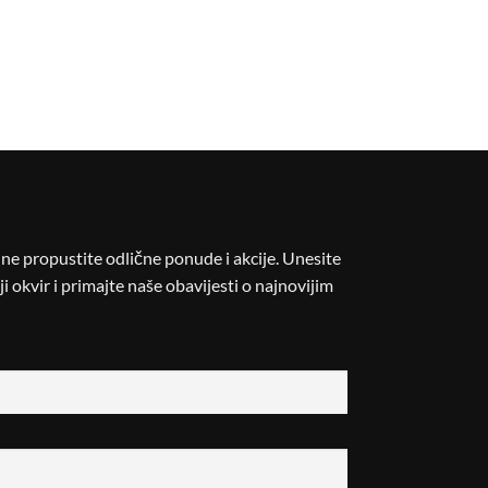
i ne propustite odlične ponude i akcije. Unesite
i okvir i primajte naše obavijesti o najnovijim