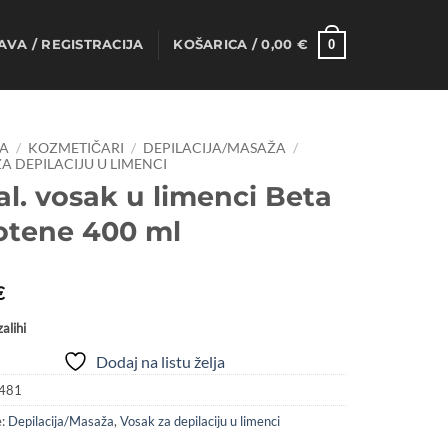
0
AVA / REGISTRACIJA
KOŠARICA /
0,00
€
A
/
KOZMETIČARI
/
DEPILACIJA/MASAŽA
/
A DEPILACIJU U LIMENCI
al. vosak u limenci Beta
otene 400 ml
€
alihi
Dodaj na listu želja
481
e:
Depilacija/Masaža
,
Vosak za depilaciju u limenci