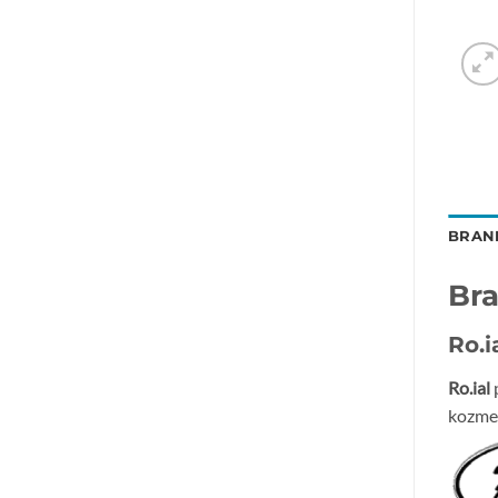
BRAN
Br
Ro.ia
Ro.ial
p
kozmet