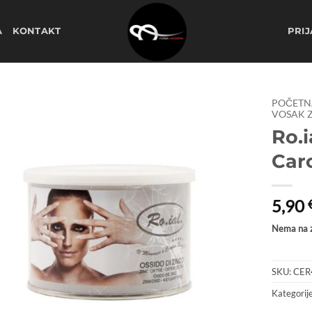
A
KONTAKT
PRIJ
POČETN
VOSAK Z
Ro.i
Dodaj
na
Car
listu
želja
5,90
Nema na z
SKU:
CER
Kategorij