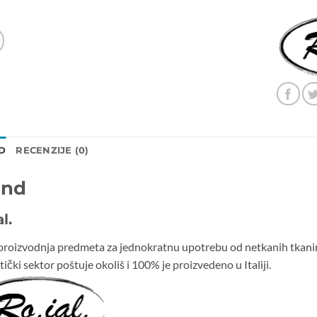
D
RECENZIJE (0)
and
l.
roizvodnja predmeta za jednokratnu upotrebu od netkanih tkanina 
ički sektor poštuje okoliš i 100% je proizvedeno u Italiji.