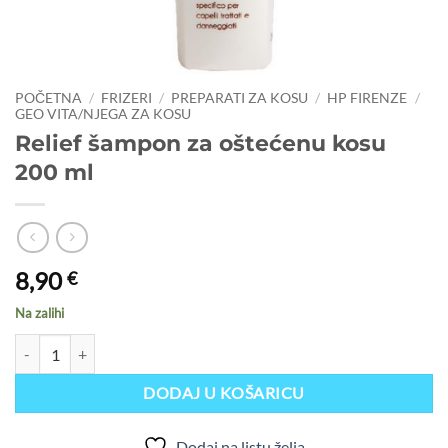
POČETNA
/
FRIZERI
/
PREPARATI ZA KOSU
/
HP FIRENZE
/
GEO VITA/NJEGA ZA KOSU
Relief šampon za oštećenu kosu
200 ml
8,90
€
Na zalihi
Relief šampon za oštećenu kosu 200 ml količina
DODAJ U KOŠARICU
Dodaj na listu želja