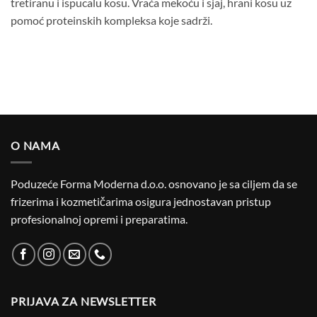
tretiranu i ispucalu kosu. Vraća mekoću i sjaj, hrani kosu uz
pomoć proteinskih kompleksa koje sadrži.
O NAMA
Poduzeće Forma Moderna d.o.o. osnovano je sa ciljem da se
frizerima i kozmetičarima osigura jednostavan pristup
profesionalnoj opremi i preparatima.
PRIJAVA ZA NEWSLETTER