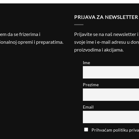
PRIJAVA ZA NEWSLETTER
m da se frizerima i
Prijavite se na naš newsletter 
onalnoj opremi i preparatima.
svoje ime i e-mail adresu u donj
proizvodima i akcijama.
Ime
Prezime
Email
Prihvaćam politiku priva