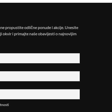
i ne propustite odlične ponude i akcije. Unesite
i okvir i primajte naše obavijesti o najnovijim
tnosti