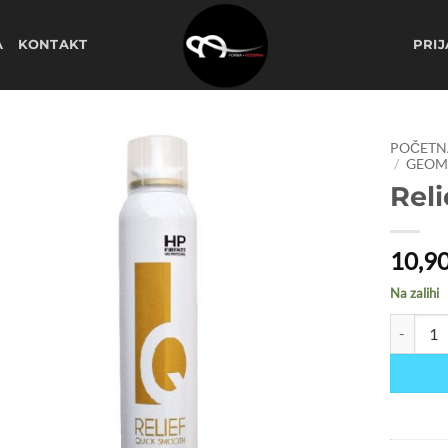
A
KONTAKT
PRIJ
POČETN
/
GEOME
Rel
Dodaj
na
listu
želja
10,9
Na zalihi
Relief Qu