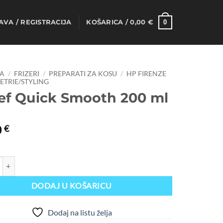
0
AVA / REGISTRACIJA
KOŠARICA /
0,00
€
A
/
FRIZERI
/
PREPARATI ZA KOSU
/
HP FIRENZE
TRIE/STYLING
ief Quick Smooth 200 ml
0
€
ick Smooth 200 ml količina
DODAJ U KOŠARICU
Dodaj na listu želja