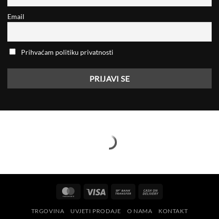
Email
Prihvaćam politiku privatnosti
MasterCard
Visa
Bank
Cash
Transfer
On
TRGOVINA
UVJETI PRODAJE
O NAMA
KONTAKT
Delivery