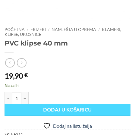
POČETNA
/
FRIZERI
/
NAMJEŠTAJ I OPREMA
/
KLAMERI,
KLIPSE, UKOSNICE
PVC klipse 40 mm
19,90
€
Na zalihi
PVC klipse 40 mm količina
DODAJ U KOŠARICU
Dodaj na listu želja
SKU:
F311