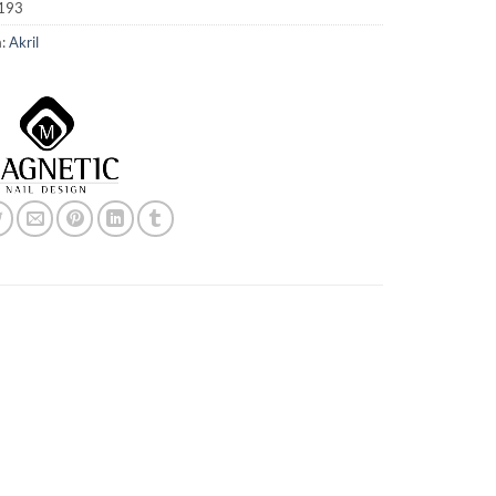
193
a:
Akril