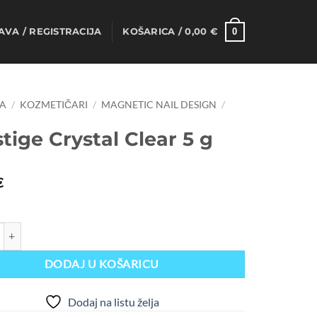
0
AVA / REGISTRACIJA
KOŠARICA /
0,00
€
A
/
KOZMETIČARI
/
MAGNETIC NAIL DESIGN
/
tige Crystal Clear 5 g
€
Crystal Clear 5 g količina
DODAJ U KOŠARICU
Dodaj na listu želja