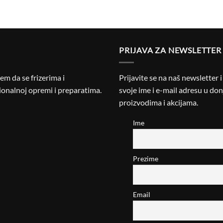
PRIJAVA ZA NEWSLETTER
m da se frizerima i
Prijavite se na naš newsletter 
onalnoj opremi i preparatima.
svoje ime i e-mail adresu u donj
proizvodima i akcijama.
Ime
Prezime
Email