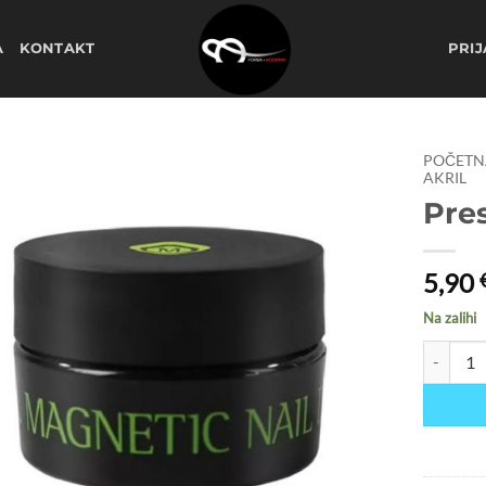
A
KONTAKT
PRIJ
POČETN
AKRIL
Pres
Dodaj
na
listu
želja
5,90
Na zalihi
Prestige 