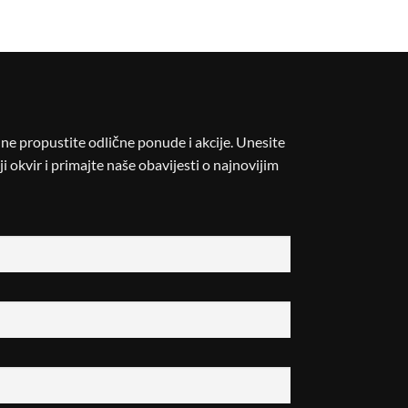
i ne propustite odlične ponude i akcije. Unesite
i okvir i primajte naše obavijesti o najnovijim