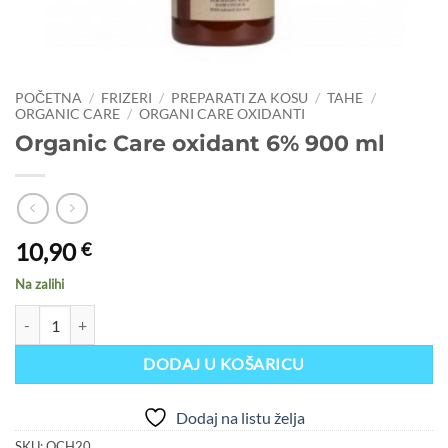
POČETNA
/
FRIZERI
/
PREPARATI ZA KOSU
/
TAHE
/
ORGANIC CARE
/
ORGANI CARE OXIDANTI
Organic Care oxidant 6% 900 ml
10,90
€
Na zalihi
Organic Care oxidant 6% 900 ml količina
DODAJ U KOŠARICU
Dodaj na listu želja
SKU:
OCH20