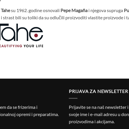
u
Tahe
su 1962. godine osnovali
Pepe Magaña
i njegova supruga
Pu
i strast bili su toliki da su odlučili proizvoditi vlastite proizvode i 
PRIJAVA ZA NEWSLETTER
m da se frizerima i
Prijavite se na naš newsletter 
onalnoj opremi i preparatima.
svoje ime i e-mail adresu u donj
proizvodima i akcijama.