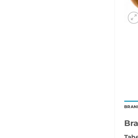
BRAN
Br
Tah