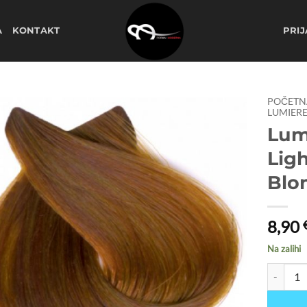
A
KONTAKT
PRIJ
POČETN
LUMIERE
Lum
Dodaj
na
Lig
listu
želja
Blo
8,90
Na zalihi
Lumiere b