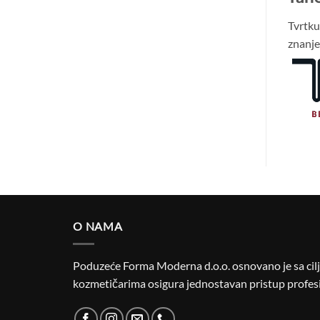
Tvrtk
znanje 
O NAMA
Poduzeće Forma Moderna d.o.o. osnovano je sa cilje
kozmetičarima osigura jednostavan pristup profesi