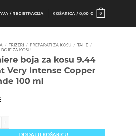
0
AVA / REGISTRACIJA
KOŠARICA /
0,00
€
A
/
FRIZERI
/
PREPARATI ZA KOSU
/
TAHE
/
 BOJE ZA KOSU
iere boja za kosu 9.44
ht Very Intense Copper
nde 100 ml
€
oja za kosu 9.44 Light Very Intense Copper Blonde 100 ml količina
DODAJ U KOŠARICU