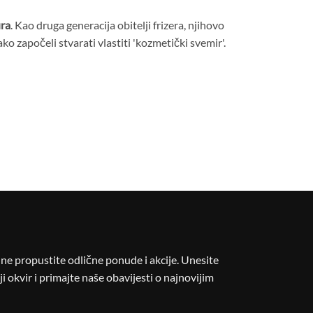
ra
. Kao druga generacija obitelji frizera, njihovo
tako započeli stvarati vlastiti 'kozmetički svemir'.
i ne propustite odlične ponude i akcije. Unesite
i okvir i primajte naše obavijesti o najnovijim