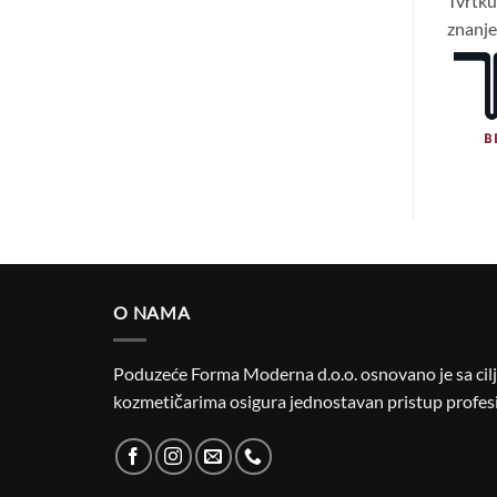
Tvrtk
znanje 
O NAMA
Poduzeće Forma Moderna d.o.o. osnovano je sa cilje
kozmetičarima osigura jednostavan pristup profesi