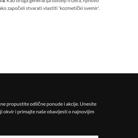
ra
. Kao druga generacija obitelji frizera, njihovo
tako započeli stvarati vlastiti 'kozmetički svemir'.
i ne propustite odlične ponude i akcije. Unesite
i okvir i primajte naše obavijesti o najnovijim