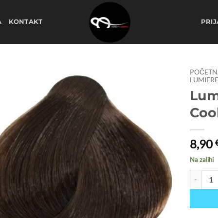
A
KONTAKT
PRIJ
POČETN
LUMIERE
Lum
Dodaj
na
Coo
listu
želja
8,90
Na zalihi
Lumiere b