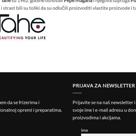
u
Tahe
su 1962. godine osnovali
Pepe Magaña
i njegova supruga
Pu
i strast bili su toliki da su odlučili proizvoditi vlastite proizvode i 
PRIJAVA ZA NEWSLETTER
m da se frizerima i
Prijavite se na naš newsletter 
onalnoj opremi i preparatima.
svoje ime i e-mail adresu u donj
proizvodima i akcijama.
Ime