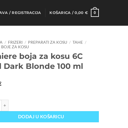
0
AVA / REGISTRACIJA
KOŠARICA /
0,00
€
A
/
FRIZERI
/
PREPARATI ZA KOSU
/
TAHE
/
 BOJE ZA KOSU
iere boja za kosu 6C
l Dark Blonde 100 ml
€
oja za kosu 6C Cool Dark Blonde 100 ml količina
DODAJ U KOŠARICU