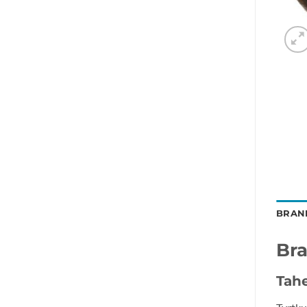
BRAN
Br
Tah