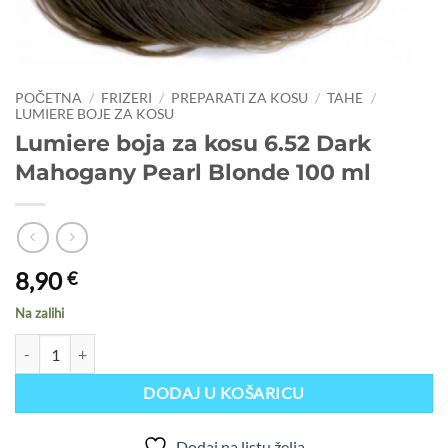
POČETNA
/
FRIZERI
/
PREPARATI ZA KOSU
/
TAHE
/
LUMIERE BOJE ZA KOSU
Lumiere boja za kosu 6.52 Dark
Mahogany Pearl Blonde 100 ml
8,90
€
Na zalihi
Lumiere boja za kosu 6.52 Dark Mahogany Pearl Blonde 100 ml količi
DODAJ U KOŠARICU
Dodaj na listu želja