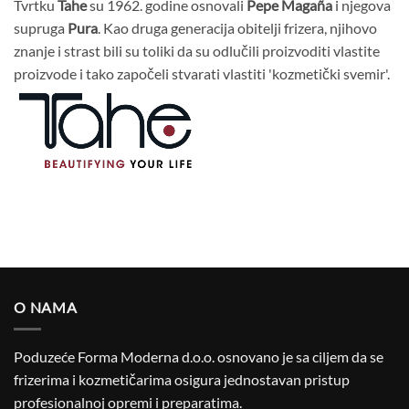
Tvrtku
Tahe
su 1962. godine osnovali
Pepe Magaña
i njegova
supruga
Pura
. Kao druga generacija obitelji frizera, njihovo
znanje i strast bili su toliki da su odlučili proizvoditi vlastite
proizvode i tako započeli stvarati vlastiti 'kozmetički svemir'.
O NAMA
Poduzeće Forma Moderna d.o.o. osnovano je sa ciljem da se
frizerima i kozmetičarima osigura jednostavan pristup
profesionalnoj opremi i preparatima.