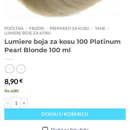
POČETNA
/
FRIZERI
/
PREPARATI ZA KOSU
/
TAHE
/
LUMIERE BOJE ZA KOSU
Lumiere boja za kosu 100 Platinum
Pearl Blonde 100 ml
8,90
€
Na zalihi
Lumiere boja za kosu 100 Platinum Pearl Blonde 100 ml količina
DODAJ U KOŠARICU
Dodaj na listu želja