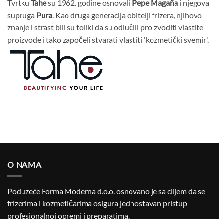
Tvrtku
Tahe
su 1962. godine osnovali
Pepe Magaña
i njegova
supruga
Pura
. Kao druga generacija obitelji frizera, njihovo
znanje i strast bili su toliki da su odlučili proizvoditi vlastite
proizvode i tako započeli stvarati vlastiti 'kozmetički svemir'.
O NAMA
Poduzeće Forma Moderna d.o.o. osnovano je sa ciljem da se
frizerima i kozmetičarima osigura jednostavan pristup
profesionalnoj opremi i preparatima.