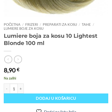
POČETNA
/
FRIZERI
/
PREPARATI ZA KOSU
/
TAHE
/
LUMIERE BOJE ZA KOSU
Lumiere boja za kosu 10 Lightest
Blonde 100 ml
8,90
€
Na zalihi
Lumiere boja za kosu 10 Lightest Blonde 100 ml količina
DODAJ U KOŠARICU
Dodaj na listu želja