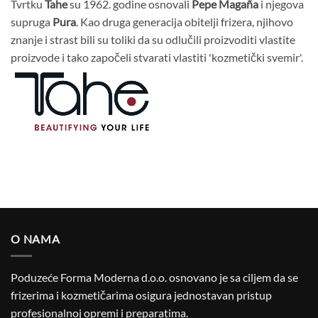
Tvrtku
Tahe
su 1962. godine osnovali
Pepe Magaña
i njegova
supruga
Pura
. Kao druga generacija obitelji frizera, njihovo
znanje i strast bili su toliki da su odlučili proizvoditi vlastite
proizvode i tako započeli stvarati vlastiti 'kozmetički svemir'.
O NAMA
Poduzeće Forma Moderna d.o.o. osnovano je sa ciljem da se
frizerima i kozmetičarima osigura jednostavan pristup
profesionalnoj opremi i preparatima.