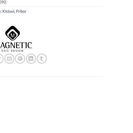
090
e:
Kistovi
,
Pribor