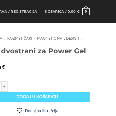
0
AVA / REGISTRACIJA
KOŠARICA /
0,00
€
A
/
KOZMETIČARI
/
MAGNETIC NAIL DESIGN
/
 dvostrani za Power Gel
0
€
trani za Power Gel količina
DODAJ U KOŠARICU
Dodaj na listu želja