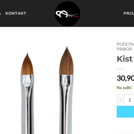
A
KONTAKT
PRIJ
POČETN
PRIBOR
Kist
Dodaj
na
listu
želja
30,9
Na zalihi
Kist dvos