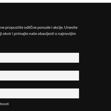
i ne propustite odlične ponude i akcije. Unesite
i okvir i primajte naše obavijesti o najnovijim
tnosti