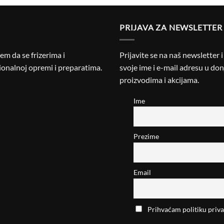
PRIJAVA ZA NEWSLETTER
m da se frizerima i
Prijavite se na naš newsletter 
onalnoj opremi i preparatima.
svoje ime i e-mail adresu u donj
proizvodima i akcijama.
Ime
Prezime
Email
Prihvaćam politiku priva