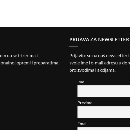
PRIJAVA ZA NEWSLETTER
m da se frizerima i
Prijavite se na naš newsletter 
onalnoj opremi i preparatima.
svoje ime i e-mail adresu u donj
proizvodima i akcijama.
Ime
Prezime
Email