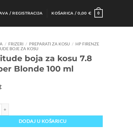
0
AVA / REGISTRACIJA
KOŠARICA /
0,00
€
A
/
FRIZERI
/
PREPARATI ZA KOSU
/
HP FIRENZE
UDE BOJE ZA KOSU
itude boja za kosu 7.8
er Blonde 100 ml
€
boja za kosu 7.8 Amber Blonde 100 ml količina
DODAJ U KOŠARICU