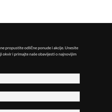
i ne propustite odlične ponude i akcije. Unesite
i okvir i primajte naše obavijesti o najnovijim