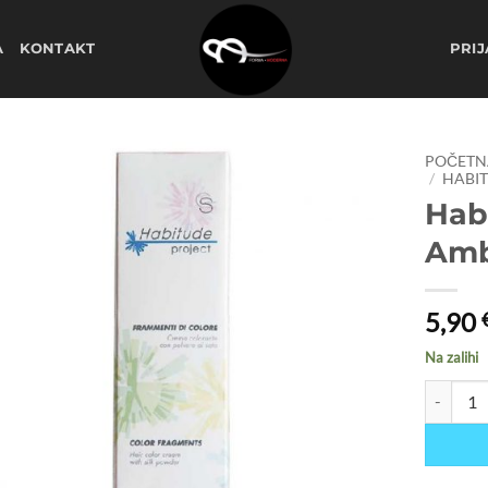
A
KONTAKT
PRIJ
POČETN
/
HABIT
Hab
Dodaj
na
Amb
listu
želja
5,90
Na zalihi
Habitude 