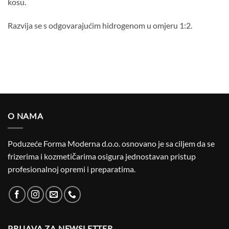
kosu.
Razvija se s odgovarajućim hidrogenom u omjeru 1:2.
O NAMA
Poduzeće Forma Moderna d.o.o. osnovano je sa ciljem da se
frizerima i kozmetičarima osigura jednostavan pristup
profesionalnoj opremi i preparatima.
PRIJAVA ZA NEWSLETTER