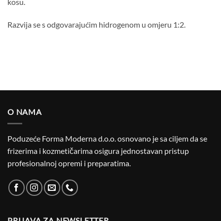
kosu.
Razvija se s odgovarajućim hidrogenom u omjeru 1:2.
O NAMA
Poduzeće Forma Moderna d.o.o. osnovano je sa ciljem da se
frizerima i kozmetičarima osigura jednostavan pristup
profesionalnoj opremi i preparatima.
PRIJAVA ZA NEWSLETTER