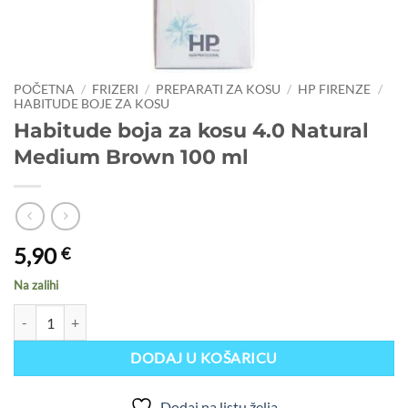
POČETNA
/
FRIZERI
/
PREPARATI ZA KOSU
/
HP FIRENZE
/
HABITUDE BOJE ZA KOSU
Habitude boja za kosu 4.0 Natural
Medium Brown 100 ml
5,90
€
Na zalihi
Habitude boja za kosu 4.0 Natural Medium Brown 100 ml količina
DODAJ U KOŠARICU
Dodaj na listu želja