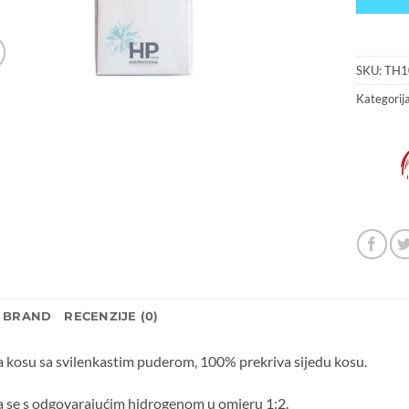
SKU:
TH1
Kategorij
BRAND
RECENZIJE (0)
a kosu sa svilenkastim puderom, 100% prekriva sijedu kosu.
a se s odgovarajućim hidrogenom u omjeru 1:2.