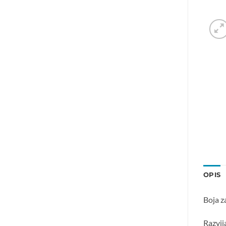
OPIS
Boja z
Razvij