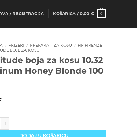
0
AVA / REGISTRACIJA
KOŠARICA /
0,00
€
A
/
FRIZERI
/
PREPARATI ZA KOSU
/
HP FIRENZE
UDE BOJE ZA KOSU
itude boja za kosu 10.32
tinum Honey Blonde 100
€
boja za kosu 10.32 Platinum Honey Blonde 100 ml količina
DODAJ U KOŠARICU