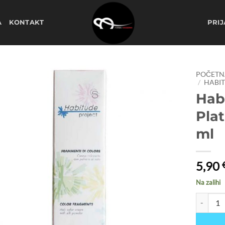
A
KONTAKT
PRIJ
POČETN
/
HABIT
Hab
Dodaj
na
Pla
listu
želja
ml
5,90
Na zalihi
Habitude 