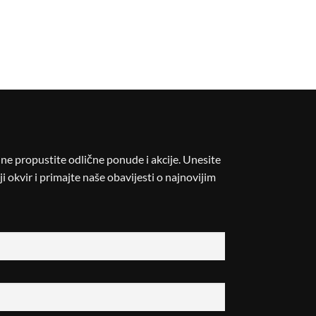
i ne propustite odlične ponude i akcije. Unesite
i okvir i primajte naše obavijesti o najnovijim