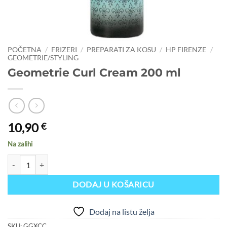
POČETNA
/
FRIZERI
/
PREPARATI ZA KOSU
/
HP FIRENZE
/
GEOMETRIE/STYLING
Geometrie Curl Cream 200 ml
10,90
€
Na zalihi
Geometrie Curl Cream 200 ml količina
DODAJ U KOŠARICU
Dodaj na listu želja
SKU:
GGXCC