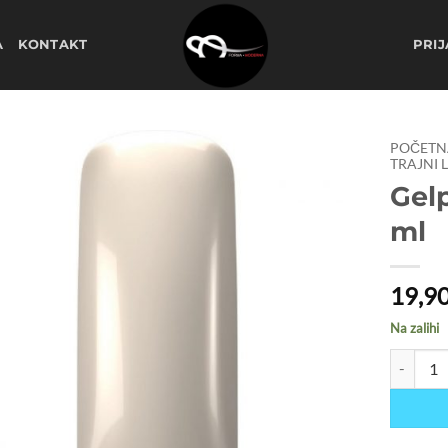
A
KONTAKT
PRIJ
POČETN
TRAJNI 
Gelp
Dodaj
na
ml
listu
želja
19,9
Na zalihi
Gelpolish