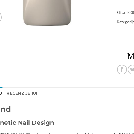
SKU:
103
Kategorij
D
RECENZIJE (0)
and
netic Nail Design