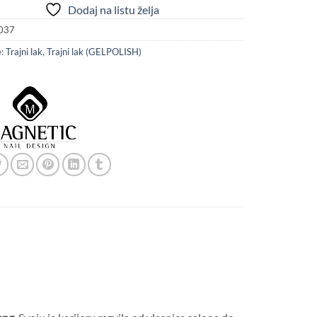
Dodaj na listu želja
037
e:
Trajni lak
,
Trajni lak (GELPOLISH)