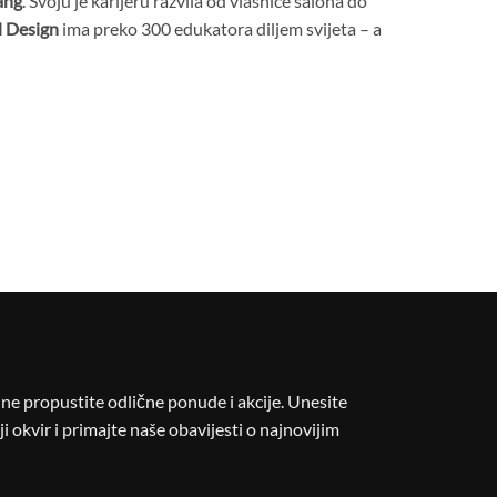
ang
. Svoju je karijeru razvila od vlasnice salona do
l Design
ima preko 300 edukatora diljem svijeta – a
i ne propustite odlične ponude i akcije. Unesite
i okvir i primajte naše obavijesti o najnovijim