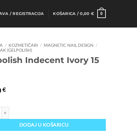
0
AVA / REGISTRACIJA
KOŠARICA /
0,00
€
A
/
KOZMETIČARI
/
MAGNETIC NAIL DESIGN
/
LAK (GELPOLISH)
olish Indecent Ivory 15
0
€
 Indecent Ivory 15 ml količina
DODAJ U KOŠARICU