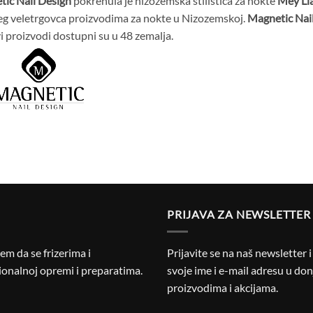
ic Nail Design
pokrenula je nizozemska stilistica za nokte
Mey Li
g veletrgovca proizvodima za nokte u Nizozemskoj.
Magnetic Nai
i proizvodi dostupni su u 48 zemalja.
PRIJAVA ZA NEWSLETTER
m da se frizerima i
Prijavite se na naš newsletter 
onalnoj opremi i preparatima.
svoje ime i e-mail adresu u donj
proizvodima i akcijama.