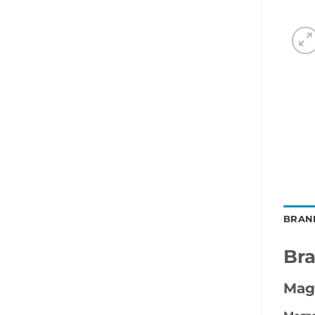
BRAN
Br
Mag