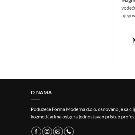
Magnet
vodeće
njegov
O NAMA
Poduzeće Forma Moderna d.o.o. osnovano je sa cilje
kozmetičarima osigura jednostavan pristup profesi