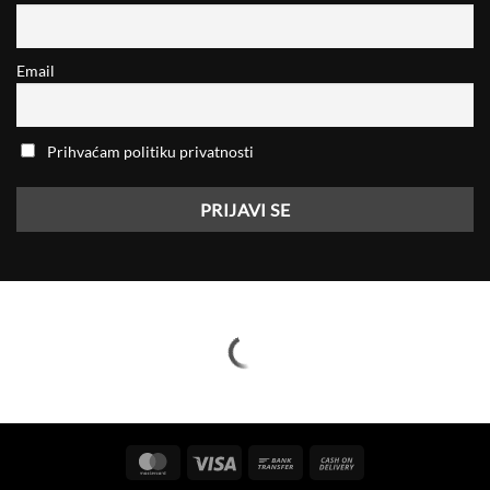
Email
Prihvaćam politiku privatnosti
MasterCard
Visa
Bank
Cash
Transfer
On