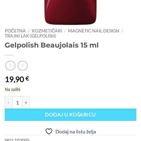
POČETNA
/
KOZMETIČARI
/
MAGNETIC NAIL DESIGN
/
TRAJNI LAK (GELPOLISH)
Gelpolish Beaujolais 15 ml
19,90
€
Na zalihi
Gelpolish Beaujolais 15 ml količina
DODAJ U KOŠARICU
Dodaj na listu želja
SKU:
103005