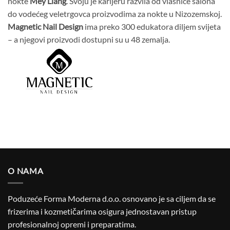
nokte
Mey Liang
. Svoju je karijeru razvila od vlasnice salona
do vodećeg veletrgovca proizvodima za nokte u Nizozemskoj.
Magnetic Nail Design
ima preko 300 edukatora diljem svijeta
– a njegovi proizvodi dostupni su u 48 zemalja.
O NAMA
Poduzeće Forma Moderna d.o.o. osnovano je sa ciljem da se
frizerima i kozmetičarima osigura jednostavan pristup
profesionalnoj opremi i preparatima.