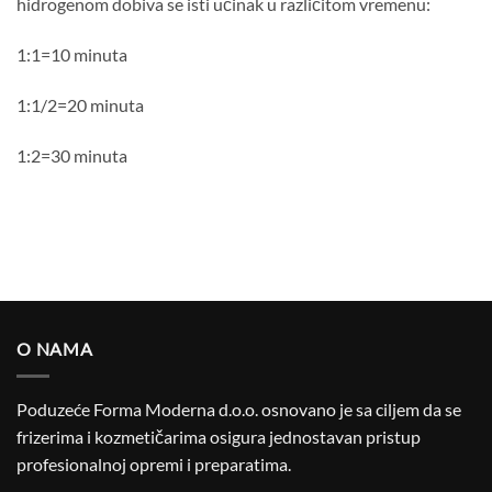
hidrogenom dobiva se isti učinak u različitom vremenu:
1:1=10 minuta
1:1/2=20 minuta
1:2=30 minuta
O NAMA
Poduzeće Forma Moderna d.o.o. osnovano je sa ciljem da se
frizerima i kozmetičarima osigura jednostavan pristup
profesionalnoj opremi i preparatima.