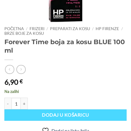
POČETNA
/
FRIZERI
/
PREPARATI ZA KOSU
/
HP FIRENZE
/
BRZE BOJE ZA KOSU
Forever Time boja za kosu BLUE 100
ml
6,90
€
Na zalihi
Forever Time boja za kosu BLUE 100 ml količina
DODAJ U KOŠARICU
Dodaj na listu želja