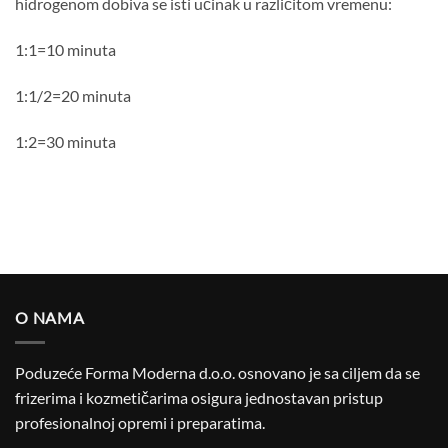
hidrogenom dobiva se isti učinak u različitom vremenu:
1:1=10 minuta
1:1/2=20 minuta
1:2=30 minuta
O NAMA
Poduzeće Forma Moderna d.o.o. osnovano je sa ciljem da se
frizerima i kozmetičarima osigura jednostavan pristup
profesionalnoj opremi i preparatima.