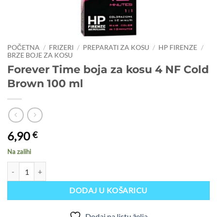
POČETNA
/
FRIZERI
/
PREPARATI ZA KOSU
/
HP FIRENZE
/
BRZE BOJE ZA KOSU
Forever Time boja za kosu 4 NF Cold
Brown 100 ml
6,90
€
Na zalihi
Forever Time boja za kosu 4 NF Cold Brown 100 ml količina
DODAJ U KOŠARICU
Dodaj na listu želja